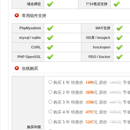
域名绑定
7*24售后支持
常用组件支持
PhpMyadmin
WAP支持
mysql / sqlite
GD库 / imagick
CURL
fsockopen
PHP OpenSSL
PDO / Socket
在线购买
购买
1
年 特惠价:
1499
元 原价:
1499元
节
购买
2
年 特惠价:
2698
元 原价:
2998元
节
购买
3
年 特惠价:
3598
元 原价:
4497元
节
购买
4
年 特惠价:
4797
元 原价:
5996元
节
购买
5
年 特惠价:
5247
元 原价:
7495元
节
购买年限